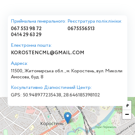
Приймальна генерального:
Реєстратура поліклініки:
067 553 98 72
0675556513
0414 29 63 29
Електронна пошта:
KOROSTENCML@GMAIL.COM
Адреса:
11500, Житомирська обл., м. Коростень, вул. Миколи
Амосова, буд. 8
Косультативно Діагностичний Центр:
GPS: 50.948977235438, 28.646185398102
+
−