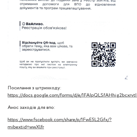
Посилання з штрихкоду:
https://docs.google.com/forms/d/e/1FAIpQLSfAHhig2bcx
Анос заходів для впо:
https://www.fscebook.com/share/p/1FwE5L2Gfx/?
mibextid=wwXlfr