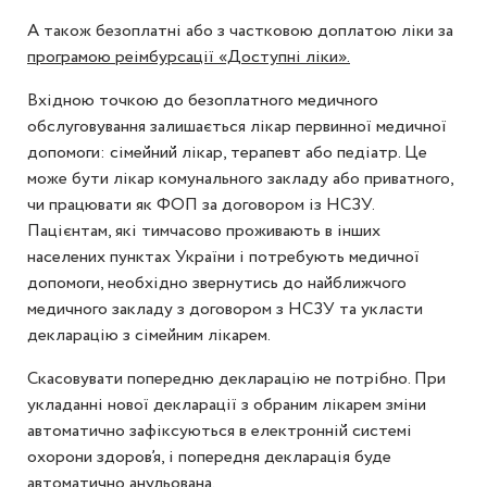
А також безоплатні або з частковою доплатою ліки за
програмою реімбурсації «Доступні ліки».
Вхідною точкою до безоплатного медичного
обслуговування залишається лікар первинної медичної
допомоги: сімейний лікар, терапевт або педіатр. Це
може бути лікар комунального закладу або приватного,
чи працювати як ФОП за договором із НСЗУ.
Пацієнтам, які тимчасово проживають в інших
населених пунктах України і потребують медичної
допомоги, необхідно звернутись до найближчого
медичного закладу з договором з НСЗУ та укласти
декларацію з сімейним лікарем.
Скасовувати попередню декларацію не потрібно. При
укладанні нової декларації з обраним лікарем зміни
автоматично зафіксуються в електронній системі
охорони здоров’я, і попередня декларація буде
автоматично анульована.