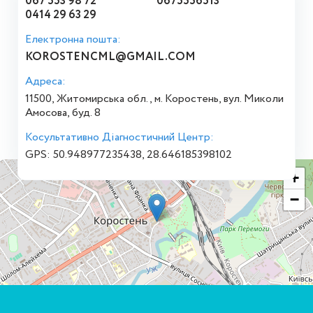
067 553 98 72
0675556513
0414 29 63 29
Електронна пошта:
KOROSTENCML@GMAIL.COM
Адреса:
11500, Житомирська обл., м. Коростень, вул. Миколи
Амосова, буд. 8
Косультативно Діагностичний Центр:
GPS: 50.948977235438, 28.646185398102
+
−