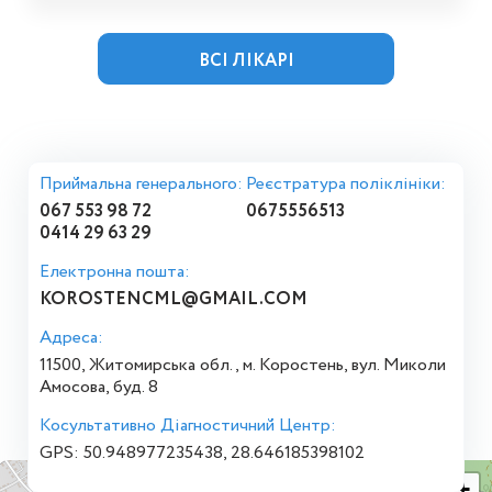
ВСІ ЛІКАРІ
Приймальна генерального:
Реєстратура поліклініки:
067 553 98 72
0675556513
0414 29 63 29
Електронна пошта:
KOROSTENCML@GMAIL.COM
Адреса:
11500, Житомирська обл., м. Коростень, вул. Миколи
Амосова, буд. 8
Косультативно Діагностичний Центр:
GPS: 50.948977235438, 28.646185398102
+