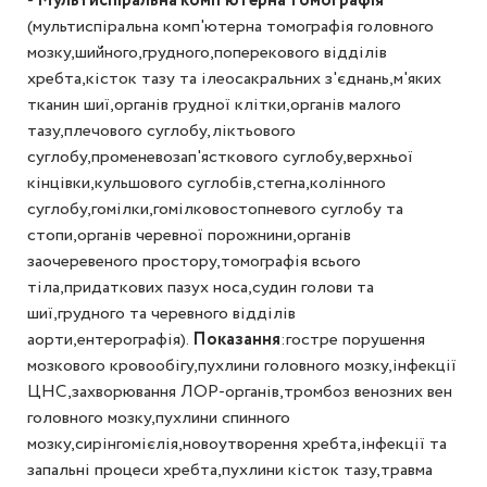
-
Мультиспіральна комп'ютерна томографія
(мультиспіральна комп'ютерна томографія головного
мозку,шийного,грудного,поперекового відділів
хребта,кісток тазу та ілеосакральних з'єднань,м'яких
тканин шиї,органів грудної клітки,органів малого
тазу,плечового суглобу,ліктьового
суглобу,променевозап'ясткового суглобу,верхньої
кінцівки,кульшового суглобів,стегна,колінного
суглобу,гомілки,гомілковостопневого суглобу та
стопи,органів черевної порожнини,органів
заочеревеного простору,томографія всього
тіла,придаткових пазух носа,судин голови та
шиї,грудного та черевного відділів
аорти,ентерографія).
Показання
:гостре порушення
мозкового кровообігу,пухлини головного мозку,інфекції
ЦНС,захворювання ЛОР-органів,тромбоз венозних вен
головного мозку,пухлини спинного
мозку,сирінгомієлія,новоутворення хребта,інфекції та
запальні процеси хребта,пухлини кісток тазу,травма