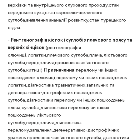
верхівки та внутрішнього слухового проходу,стан
середнього вуха,стан скронево-щелепного
суглоба,виявлення анамалії розвитку,стан турецького
сідла.
-
Рентгенографія кісток і суглобів плечового поясу та
верхніх кінцівок
(рентгенографія
ключиці,лопатки,плечового суглоба,плеча,ліктьового
суглоба,передпліччя,променевозап'ясткового
суглоба,китиці)
Призначення
:перелому чи інших
пошкоджень ключиці,перелому чи інших пошкоджень
лопатки,діагностика травматичних,запальних та
дегенеративно-дістрофічних пошкоджень
суглоба,діагностики перелому чи інших пошкоджень
плеча,суглоба,діагностики перелому чи інших
пошкоджень ліктьового
суглобу,передпліччя,діагностика
перелому,запалення,дегенеративно-дистрофічних
уражень променево-зап'ясткового суглоба,діагностика