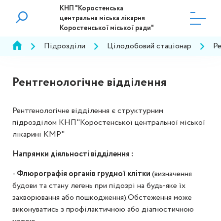
КНП "Коростенська
центральна міська лікарня
Коростенської міської ради"
Підрозділи
Цілодобовий стаціонар
Ре
Рентгенологічне відділення
Рентгенологічне відділення є структурним
підрозділом КНП"Коростенської центральної міської
лікарині КМР"
Напрямки діяльності відділення :
-
Флюрографія органів грудної клітки
(визначення
будови та стану легень при підозрі на будь-яке їх
захворювання або пошкодження).Обстеження може
виконуватись з профілактичною або діагностичною