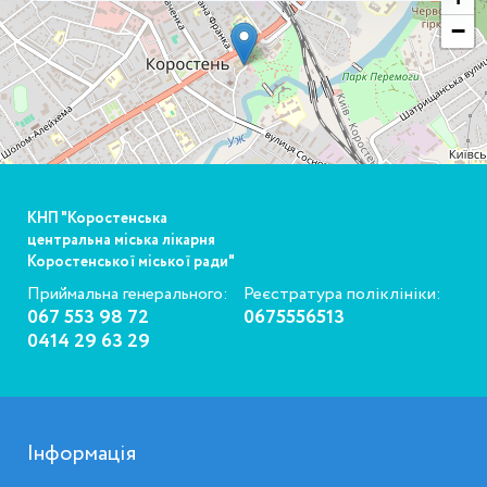
−
КНП "Коростенська
центральна міська лікарня
Коростенської міської ради"
Приймальна генерального:
Реєстратура поліклініки:
067 553 98 72
0675556513
0414 29 63 29
Інформація