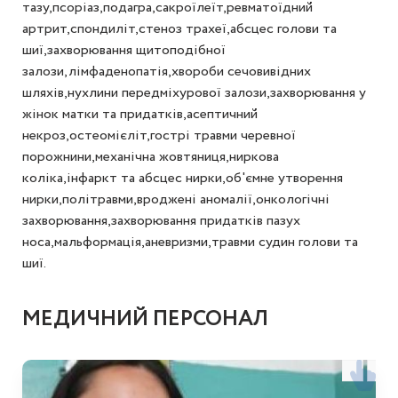
тазу,псоріаз,подагра,сакроїлеїт,ревматоїдний
артрит,спондиліт,стеноз трахеї,абсцес голови та
шиї,захворювання щитоподібної
залози,лімфаденопатія,хвороби сечовивідних
шляхів,нухлини передміхурової залози,захворювання у
жінок матки та придатків,асептичний
некроз,остеомієліт,гострі травми черевної
порожнини,механічна жовтяниця,ниркова
коліка,інфаркт та абсцес нирки,об'ємне утворення
нирки,політравми,вроджені аномалії,онкологічні
захворювання,захворювання придатків пазух
носа,мальформація,аневризми,травми судин голови та
шиї.
МЕДИЧНИЙ ПЕРСОНАЛ