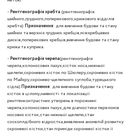
метою.
-
Рентгенографія хребта
(рентгенографія
шийного,грудного,поперекового,крижового відділів
хребта)
Призначення
: для вивчення будови та стану
шийних та верхніх грудних хребців,міжхребцевих
дисків,поперекових хребців,вивчення будови та стану
крижа та куприка.
-
Рентгенографія черепа
(рентгенографія
черепа,колоносових пазух,кісток носа,нижньої
щелепи,скроневих кісток по Шюлеру,скроневих кісток
по Майєру,скронево-щелепного суглоба,турецького
сідла).
Призначення
: для вивчення будови та стану
кісток в цілому,наявністі та локалізації
рентгенконтрастних утворень в порожнині
черепа,колоносових пазух,для діагностики переломів
носових кісток,стан нижньої щелепи,стан
соскоплдібного відростка,виявлення аномвлій розвитку
скроневої кістки,стан піриміди скроневої кістки її