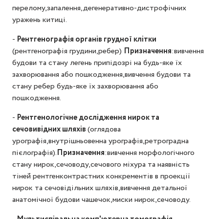
перелому,запалення,дегенеративно-дистрофічних
уражень китиці.
-
Рентгенографія органів грудної клітки
(рентгенографія грудини,ребер)
Призначення
:вивчення
будови та стану легень припідозрі на будь-яке їх
захворювання або пошкодження,вивчення будови та
стану ребер будь-яке їх захворювання або
пошкодження.
-
Рентгенологічне дослідження нирок та
сечовивідних шляхів
(оглядова
урографія,внутрішньовенна урографія,ретроградна
пієлографія).
Призначення
:вивчення морфологічного
стану нирок,сечоводу,сечового міхура та наявність
тіней рентгенконтрастних конкрементів в проекції
нирок та сечовідільних шляхів,вивчення детальної
анатомічної будови чашечок,миски нирок,сечоводу.