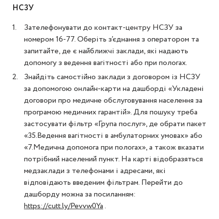
НСЗУ
Зателефонувати до контакт-центру НСЗУ за
номером 16-77. Оберіть з’єднання з оператором та
запитайте, де є найближчі заклади, які надають
допомогу з ведення вагітності або при пологах.
Знайдіть самостійно заклади з договором із НСЗУ
за допомогою онлайн-карти на дашборді «Укладені
договори про медичне обслуговування населення за
програмою медичних гарантій». Для пошуку треба
застосувати фільтр «Група послуг», де обрати пакет
«35.Ведення вагітності в амбулаторних умовах» або
«7.Медична допомога при пологах», а також вказати
потрібний населений пункт. На карті відобразяться
медзаклади з телефонами і адресами, які
відповідають введеним фільтрам. Перейти до
дашборду можна за посиланням:
https://cutt.ly/Pevvw0Ya
.