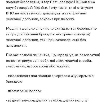
пологах безоплатна, її вартість оплачує Національна
служба здоров’я України. Тому пацієнти зі статусом
ВПО не мають нічого доплачувати за отримання
медичної допомоги, зокрема при пологах.
Медична допомога при пологах надається безоплатно
як при доставленні бригадою екстреної (швидкої)
медичної допомоги, так і при самозверненні без
направлення.
Під час пологів пацієнтка, що народжує, на безоплатній
основі отримує всі необхідні ліки, медичні вироби,
знеболення, лабораторні обстеження:
- меддопомога при пологах з черговою акушерською
бригадою
- партнерські пологи
- ведення неускладнених та ускладнених пологів