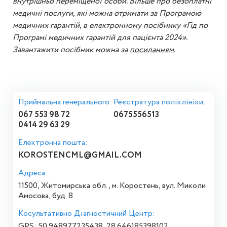
внутрішньо переміщеної особи. Більше про безоплатні
медичні послуги, які можна отримати за Програмою
медичних гарантій, в електронному посібнику «Гід по
Програмі медичних гарантій для пацієнта 2024».
Завантажити посібник можна за
посиланням
.
Приймальна генерального:
Реєстратура поліклініки:
067 553 98 72
0675556513
0414 29 63 29
Електронна пошта:
KOROSTENCML@GMAIL.COM
Адреса:
11500, Житомирська обл., м. Коростень, вул. Миколи
Амосова, буд. 8
Косультативно Діагностичний Центр:
GPS: 50.948977235438, 28.646185398102