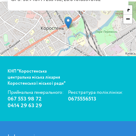
+
−
КНП "Коростенська
центральна міська лікарня
Коростенської міської ради"
Приймальна генерального:
Реєстратура поліклініки:
067 553 98 72
0675556513
0414 29 63 29