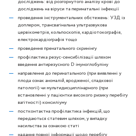
досліджень: від розгорнутого аналізу крові до
досліджень на віруси та перинатальні інфекції
проведення інструментальних обстежень: УЗД із
доплером, трансвагінальна ультразвукова
цервікометрія, кольпоскопія, кардіотокографія,
електрокардіографія тощо
проведення пренатального скринінгу
профілактика резус-сенсибілізації шляхом
введення антирезусного D імуноглобуліну
направлення до перинатального (при виявленні у
плода ознак аномалій, вродженої, спадкової
патології) чи мультидисциплінарного (при
встановленні у пацієнтки високого ризику перебігу
вагітності) консиліуму
постконтактна профілактика інфекцій, що
передаються статевим шляхом, у випадку
насильства за ознакою статі
надання повної інформації щодо перебігу