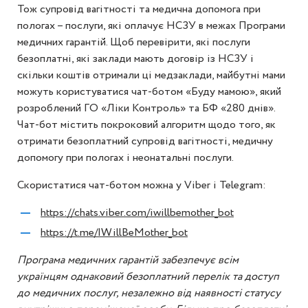
Тож супровід вагітності та медична допомога при
пологах – послуги, які оплачує НСЗУ в межах Програми
медичних гарантій. Щоб перевірити, які послуги
безоплатні, які заклади мають договір із НСЗУ і
скільки коштів отримали ці медзаклади, майбутні мами
можуть користуватися чат-ботом «Буду мамою», який
розроблений ГО «Ліки Контроль» та БФ «280 днів».
Чат-бот містить покроковий алгоритм щодо того, як
отримати безоплатний супровід вагітності, медичну
допомогу при пологах і неонатальні послуги.
Скористатися чат-ботом можна у Viber і Telegram:
https://chats.viber.com/iwillbemother_bot
https://t.me/IWillBeMother_bot
Програма медичних гарантій забезпечує всім
українцям однаковий безоплатний перелік та доступ
до медичних послуг, незалежно від наявності статусу