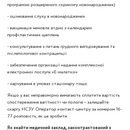
програмою розширеного скринінгу новонароджених)
- оцінювання слуху в новонароджених
- вакцинація немовля згідно з календарем
профілактичних щеплень
- консультування з питань грудного вигодовування та
післяпологової контрацепції
- забезпечення організації надання комплексної
електронної послуги «Е-малятко»
- харчування в умовах стаціонару тощо.
Якщо у вас неправомірно вимагають сплатити вартість
спостереження вагітності чи пологів – залишайте
скаргу НСЗУ. Оператор контакт-центру за номером 16-
77 розповість, як це зробити.
Як знайти медичний заклад, законтрактований з