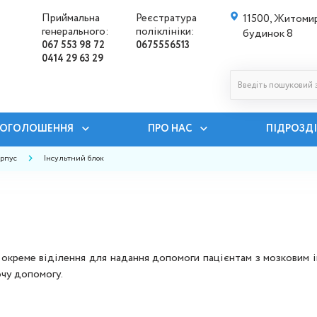
Приймальна
Реєстратура
11500, Житомир
генерального:
поліклініки:
будинок 8
067 553 98 72
0675556513
0414 29 63 29
ОГОЛОШЕННЯ
ПРО НАС
ПІДРОЗД
рпус
Інсультний блок
но окреме віділення для надання допомоги пацієнтам з мозковим 
чу допомогу.