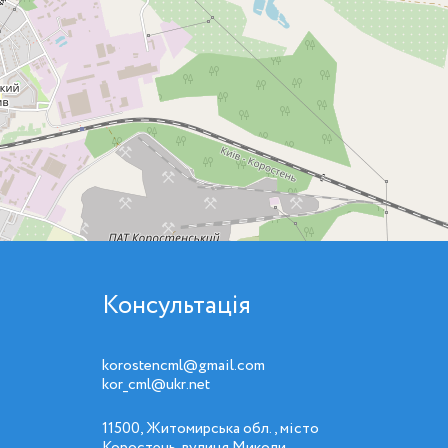
Консультація
korostencml@gmail.com
kor_cml@ukr.net
11500, Житомирська обл., місто
Коростень, вулиця Миколи