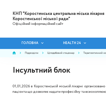
КНП "Коростенська центральна міська лікарня
Коростенської міської ради"
Офіційний інформаційний сайт
ГОЛОВНА
HEALTH 24
Підрозділи
Цілодобовий стаціонар
Терапевтичний ко
Інсультний блок
01,01,2026 в Коростенській міській лікарні організова
пацієнта що дозволяє надати професійну та всеохоплюю