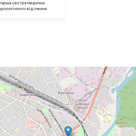
тарша сестра медична
врологічного віділення