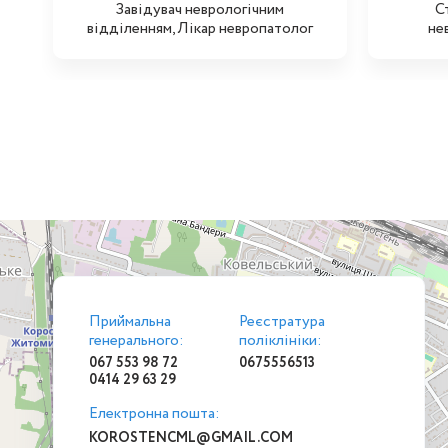
Завідувач неврологічним
С
відділенням,Лікар невропатолог
не
Приймальна
Реєстратура
генерального:
поліклініки:
067 553 98 72
0675556513
0414 29 63 29
Електронна пошта:
KOROSTENCML@GMAIL.COM