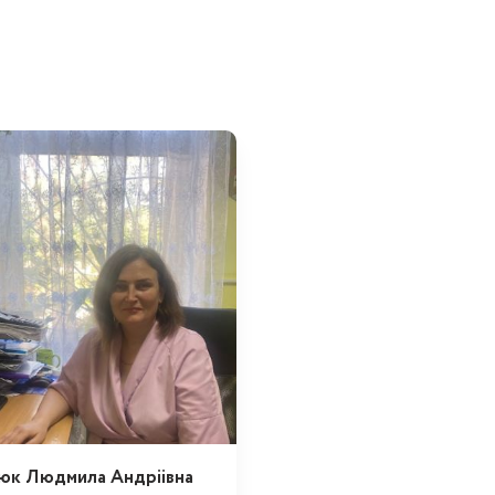
юк Людмила Андріівна