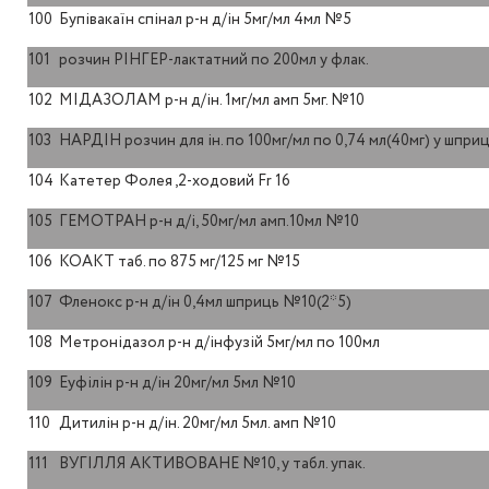
100
Бупівакаїн спінал р-н д/ін 5мг/мл 4мл №5
101
розчин РІНГЕР-лактатний по 200мл у флак.
102
МІДАЗОЛАМ р-н д/ін. 1мг/мл амп 5мг. №10
103
НАРДІН розчин для ін. по 100мг/мл по 0,74 мл(40мг) у шпри
104
Катетер Фолея ,2-ходовий Fr 16
105
ГЕМОТРАН р-н д/і, 50мг/мл амп.10мл №10
106
КОАКТ таб. по 875 мг/125 мг №15
107
Фленокс р-н д/ін 0,4мл шприць №10(2*5)
108
Метронідазол р-н д/інфузій 5мг/мл по 100мл
109
Еуфілін р-н д/ін 20мг/мл 5мл №10
110
Дитилін р-н д/ін. 20мг/мл 5мл. амп №10
111
ВУГІЛЛЯ АКТИВОВАНЕ №10, у табл. упак.