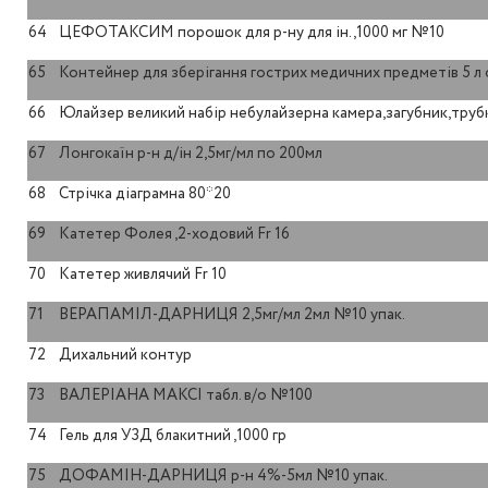
64
ЦЕФОТАКСИМ порошок для р-ну для ін.,1000 мг №10
65
Контейнер для зберігання гострих медичних предметів 5 л
66
Юлайзер великий набір небулайзерна камера,загубник,трубк
67
Лонгокаїн р-н д/ін 2,5мг/мл по 200мл
68
Стрічка діаграмна 80*20
69
Катетер Фолея ,2-ходовий Fr 16
70
Катетер живлячий Fr 10
71
ВЕРАПАМІЛ-ДАРНИЦЯ 2,5мг/мл 2мл №10 упак.
72
Дихальний контур
73
ВАЛЕРІАНА МАКСІ табл. в/о №100
74
Гель для УЗД блакитний ,1000 гр
75
ДОФАМІН-ДАРНИЦЯ р-н 4%-5мл №10 упак.