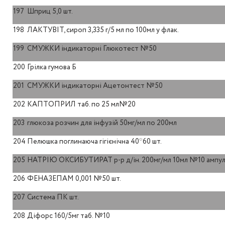
197
Шприц 5,0 шт.
198
ЛАКТУВІТ, сироп 3,335 г/5 мл по 100мл у флак.
199
СМУЖКИ індикаторні Глюкотест №50
200
Грілка гумова Б
201
СМУЖКИ індикаторні Ацетонтест №50
202
КАПТОПРИЛ таб. по 25 мл№20
203
глюкоза розчин для інфузій 50мг/мл по 200мл
204
Пелюшка поглинаюча гігієнічна 40*60 шт.
205
НАТРІЮ ОКСИБУТИРАТ р-р д/ін. 200мг/мл 10мл №10 ампу
206
ФЕНАЗЕПАМ 0,001 №50 шт.
207
Система ПК шт.
208
Діфорс 160/5мг таб. №10