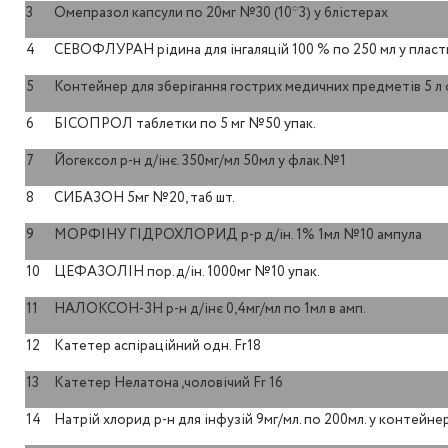
3
Омепразол капсули по 20мг №30 (10*3) у блістерах
4
СЕВОФЛУРАН рідина для інгаляцій 100 % по 250 мл у плас
5
Контейнер для зберігання гострих медичних предметів 5 л
6
БІСОПРОЛ таблетки по 5 мг №50 упак.
7
Йогексол р-н д/інє. 350мг/мл 50мл у флак.№1
8
СИБАЗОН 5мг №20, таб шт.
9
МОРФІНУ ГІДРОХЛОРИД р-р д/ін. 1% 1мл №10 ампула
10
ЦЕФАЗОЛІН пор.д/ін. 1000мг №10 упак.
11
НАЛОКСОН-ЗН р-н д/інє 0,4мг/мл по 1мл в амп.
12
Катетер аспіраційний одн. Fr18
13
Катетер Нелатона ,чоловічий Fr 16
14
Натрій хлорид р-н для інфузій 9мг/мл. по 200мл. у контейн