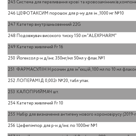
245
Система для переливання крові та кровозамінників,компонен
246
ЦЕФОТАКСИМ порошок для р-ну для ін.,1000 мг №10
247
Катетер внутрішньовенний 22G
248
Подовжувач високого тиску 150 см "ALEXPHARM"
249
Катетер живлячий Fr 16
250
Йогексол р-н д/інє. 350мг/мл 50мл у флак.№1
251
ФАРМАСУЛІН Н розчин для ін"єкцій, 100 мл по 10 мл флако
252
ЛОПЕРАМІД 0,002г №20, табл упак.
253
КАЛОПРИЙМАЧ шт.
254
Катетер живлячий Fr 10
255
Набір для визначення антигену нового короновірусу (2019-
256
Цефепімпор.для р-н д/інє. по 1000мг №1