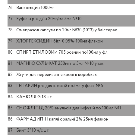
76
Ванкоміцин 1000мг
77
Еуфілін р-н д/ін 20мг/мл 5мл №10
78
Омепразол капсули по 20мг №30 (10*3) у блістерах
79
ХЛОРГЕКСИДИН бігл. 0,05%-100мл флакон
80
СПИРТ ЕТИЛОВИЙ 705 розчин по100мл у фл.
81
МАГНІЮ СУЛЬФАТ 250мг по 5мл №10 упак.
82
Жгути для переливання крові в коробках
83
ГЕПАРИН р-н для інєкцій по5мл. у флак.№5
84
КАНЮЛЯ G 18 шт.
85
СМОФЛІПІД 20% емульсія для інфузій по 100мл №1
86
ФАРМАДИПІН каплі оральні 2% 25мл флакон
87
Бинт 5*10 н/с шт.