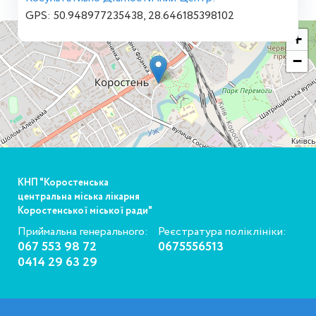
GPS: 50.948977235438, 28.646185398102
+
−
КНП "Коростенська
центральна міська лікарня
Коростенської міської ради"
Приймальна генерального:
Реєстратура поліклініки:
067 553 98 72
0675556513
0414 29 63 29