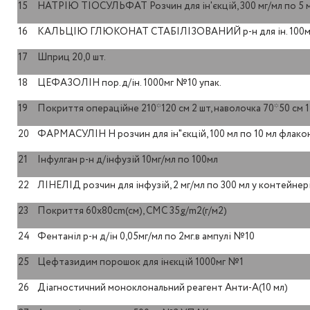
15
НАТРІЮ ТІОСУЛЬФАТ Розчин для ін'єкцій, 300 мг/мл по 5 м
16
КАЛЬЦІЮ ГЛЮКОНАТ СТАБІЛІЗОВАНИЙ р-н для ін. 100мг/
17
Шприц 20,0 шт.
18
ЦЕФАЗОЛІН пор.д/ін. 1000мг №10 упак.
19
Покриття операційне 210*120 см 2 шт, наволочка 70*50 см 1
20
ФАРМАСУЛІН Н розчин для ін"єкцій, 100 мл по 10 мл флако
21
Інфулган р-н д/інфузій 10мг/мл по 100мл
22
ЛІНЕЛІД розчин для інфузій, 2 мг/мл по 300 мл у контейне
23
Покриття 60х80cm(см), CMC 35g/m2(г/м2)
24
Фентаніл р-н д/ін 0,05мг/мл по 2мг.в ампулі №10
25
Цефтазидим порошок для інєкцій 1000мг №1
26
Діагностичний моноклональний реагент Анти-А(10 мл)