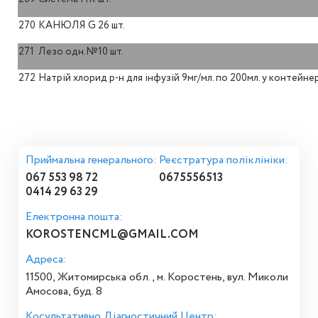
270
КАНЮЛЯ G 26 шт.
271
Лезо одн.№10 шт.
272
Натрій хлорид р-н для інфузій 9мг/мл. по 200мл. у контейн
Приймальна генерального:
Реєстратура поліклініки:
067 553 98 72
0675556513
0414 29 63 29
Електронна пошта:
KOROSTENCML@GMAIL.COM
Адреса:
11500, Житомирська обл., м. Коростень, вул. Миколи
Амосова, буд. 8
Косультативно Діагностичний Центр: