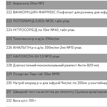
221
Апресоліл 20мл №5
222
ВАНКОМІЦИН-ФАРМЕКС Ліофілізат для розчину для інфузі
223
ЛОПЕРАМІД 0,002г №20, табл упак.
224
НІТРОСОРБІД по 10мг №40, табл упак.
225
Томогексол р-н д/ін. 350мг/мл
226
АНАЛЬГІН р-н д/ін. 500мг/мл-2мл №10 упак.
227
НАЛОКСОН-ЗН 1,0 №10 упак.
228
Діагностичний моноклональний реагент Анти-В(10 мл)
229
Лозартан-Тева таб. 50мг №90
230
Натрій хлорид р-н для інфузій 9мг/мл. по 200мл. у контейн
231
Швидкий тест на антитіла до гепатиту С(цільна кров/сиров
232
Вата н/ст. 100 г