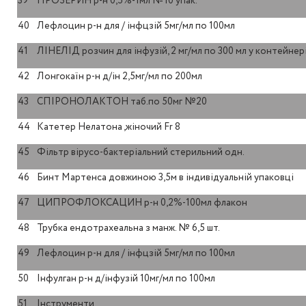
39
ПРОЗЕРИН р-н 0,5%-1мл №10 упак.
40
Лефлоцин р-н для / інфцзій 5мг/мл по 100мл
41
ЛІНЕЛІД розчин для інфузій, 2 мг/мл по 300 мл у контейне
42
Лонгокаїн р-н д/ін 2,5мг/мл по 200мл
43
СПІРОНОЛАКТОН таб.по 50мг №20
44
Катетер Нелатона ,жіночий Fr 8
45
Фільтр вірусо-бактеріальний стерильний одн.
46
Бинт Мартенса довжиною 3,5м в індивідуальній упаковці
47
ЦИПРОФЛОКСАЦИН р-н 0,2%-100мл флакон
48
Трубка ендотрахеальна з манж. № 6,5 шт.
49
Лефлоцин р-н для / інфцзій 5мг/мл по 100мл
50
Інфулган р-н д/інфузій 10мг/мл по 100мл
51
Інструменти