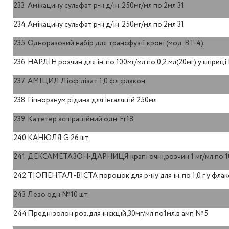
233
Амікацину сульфат р-н д/ін. 250мг/мл по 2мл 31
234
Амікацину сульфат р-н д/ін. 250мг/мл по 2мл 31
235
Одноразовий набір для трансфузії крові (мод. ВТ-4)
236
НАРДІН розчин для ін. по 100мг/мл по 0,2 мл(20мг) у шприц
237
АМІЦИЛ Ліофілізат 1,0 фл флакон
238
Гіпноранум рідина для інгаляцій 250мл
239
Катетер аспіраційний одн. Fr18
240
КАНЮЛЯ G 26 шт.
241
ДЕКСАМЕТАЗОН-ДАРНИЦЯ крапі очні,розчин 1 мг/мл по 10
242
ТІОПЕНТАЛ -ВІСТА порошок для р-ну для ін. по 1,0 г у фла
243
Лезо одн.№10 шт.
244
Преднізолон роз.для інєкцій,30мг/мл по1мл.в амп №5