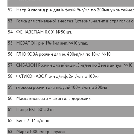
52
Натрій хлорид р-н для інфузій 9мг/мл. по 200мл. у контейн
53
Голка для спінальної анестезії,стерильна,тип вістря голки
54
ФЕНАЗЕПАМ 0,001 №50 шт.
55
МЕЗАТОН р-н 1%-1мл амп.№10 упак.
56
ГЛЮКОЗА розчин для ін. 400мг/мл по 10мл №10
57
СИБАЗОН Розчин для ін'єкцій, 5 мг/мл по 2 мл в ампулі №10
58
ФЛУКОНАЗОЛ р-н д/інф. 2мг/мл по 100мл
59
глюкоза розчин для інфузій 100мг/мл по 200мл
60
Маска киснева з мішком для дорослих
61
Папір ЕКГ 50*50 шт.
62
Бинт 7*14 н/ст шт.
63
Марля 1000 метрів рулон