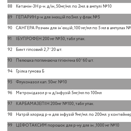
88
Кетамін-ЗН р-н. д/ін, 50мг/мл. по 2мл. в ампулі №10
89
ГЕПАРИН р-н для інєкцій по5мл. у флак.№5
90
САНГЕРА Розчин для ін`єкцій, 100 мг/мл по 5 мл в ампулах № 
91
ІБУПРОФЕН 200 мг №50, табл упак.
92
Бинт гіпсовий 2,7*20 шт.
93
Пелюшка поглинаюча гігієнічна 60*60 шт.
94
Грілка гумова Б
95
Флуконазол кап. 50мг. №10
96
Метронідазол р-н д/інфузій 5мг/мл по 100мл
97
КАРБАМАЗЕПІН 200мг №100, табл упак.
98
Натрій хлорид р-н для інфузій 9мг/мл. по 200мл. у контейн
99
ЦЕФОТАКСИМ порошок для р-ну для ін.,1000 мг №10