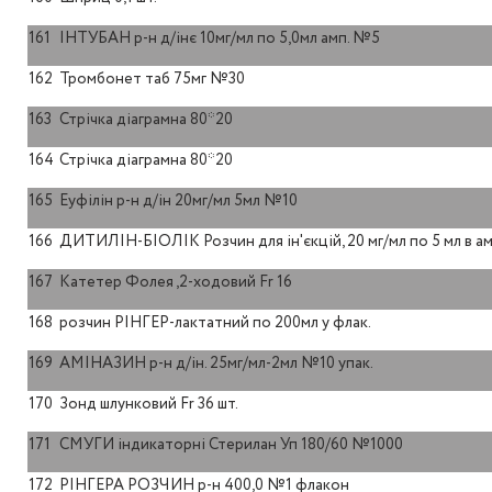
161
ІНТУБАН р-н д/інє 10мг/мл по 5,0мл амп. №5
162
Тромбонет таб 75мг №30
163
Стрічка діаграмна 80*20
164
Стрічка діаграмна 80*20
165
Еуфілін р-н д/ін 20мг/мл 5мл №10
166
ДИТИЛІН-БІОЛІК Розчин для ін'єкцій, 20 мг/мл по 5 мл в а
167
Катетер Фолея ,2-ходовий Fr 16
168
розчин РІНГЕР-лактатний по 200мл у флак.
169
АМІНАЗИН р-н д/ін. 25мг/мл-2мл №10 упак.
170
Зонд шлунковий Fr 36 шт.
171
СМУГИ індикаторні Стерилан Уп 180/60 №1000
172
РІНГЕРА РОЗЧИН р-н 400,0 №1 флакон