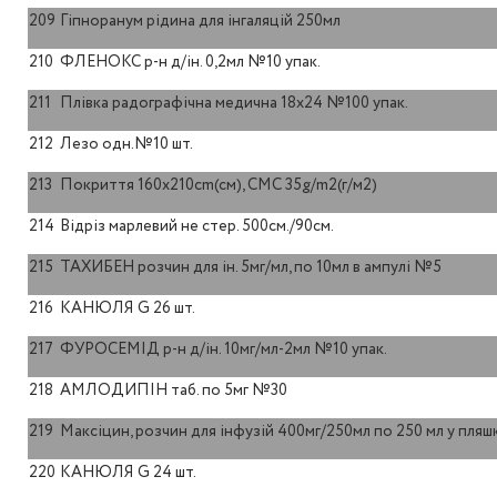
209
Гіпноранум рідина для інгаляцій 250мл
210
ФЛЕНОКС р-н д/ін. 0,2мл №10 упак.
211
Плівка радографічна медична 18х24 №100 упак.
212
Лезо одн.№10 шт.
213
Покриття 160х210cm(см), CMC 35g/m2(г/м2)
214
Відріз марлевий не стер. 500см./90см.
215
ТАХИБЕН розчин для ін. 5мг/мл, по 10мл в ампулі №5
216
КАНЮЛЯ G 26 шт.
217
ФУРОСЕМІД р-н д/ін. 10мг/мл-2мл №10 упак.
218
АМЛОДИПІН таб. по 5мг №30
219
Максіцин, розчин для інфузій 400мг/250мл по 250 мл у пляш
220
КАНЮЛЯ G 24 шт.