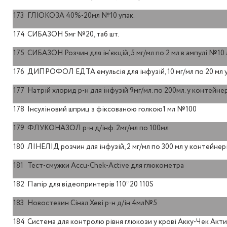
173
ГЛЮКОЗА 40%-20мл №10 упак.
174
СИБАЗОН 5мг №20, таб шт.
175
СИБАЗОН Розчин для ін'єкцій, 5 мг/мл по 2 мл в ампулі №10
176
ДИПРОФОЛ ЕДТА емульсія для інфузій, 10 мг/мл по 20 мл
177
Натрій хлорид р-н для інфузій 9мг/мл. по 200мл. у контейн
178
Інсуліновий шприц з фіксованою голкою1 мл №100
179
ФЛУКОНАЗОЛ р-н д/інф. 2мг/мл по 100мл
180
ЛІНЕЛІД розчин для інфузій, 2 мг/мл по 300 мл у контейне
181
Тест-смужки Accu-Chek-Active для глюкометра
182
Папір для відеопринтерів 110*20 110S
183
Новостезин Сінал Хеві р-н д/ін 4мл№5
184
Система для контролю рівня глюкози у крові Акку-Чек Акт