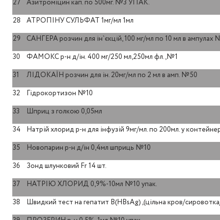
27
Азитроміцин кап. по 500мг. №3 УПАК.
28
АТРОПІНУ СУЛЬФАТ 1мг/мл 1мл
29
САНГЕРА розчин для ін`єкцій, 100 мг/мл по 10 мл в ампулах 
30
ФАМОКС р-н д/ін. 400 мг/250 мл,250мл фл.,№1
31
ЛІДОКАЇН розчин для ін. 20мг/мл по 2 мл в амп. №50
32
Гідрокортизон №10
33
Шприц з голкою 0,05мл
34
Натрій хлорид р-н для інфузій 9мг/мл. по 200мл. у контейн
35
Новопарин р-н д/ін 0,4мл шприць №10
36
Зонд шлунковий Fr 14 шт.
37
НАТРІЮ ХЛОРИД 0,9%-10мл №10 упак.
38
Швидкий тест на гепатит В(НВsAg) ,(цільна кров/сировотка