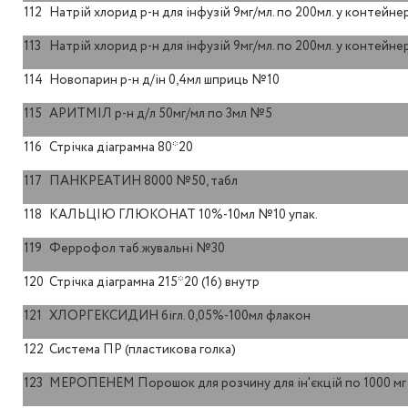
112
Натрій хлорид р-н для інфузій 9мг/мл. по 200мл. у контейн
113
Натрій хлорид р-н для інфузій 9мг/мл. по 200мл. у контейн
114
Новопарин р-н д/ін 0,4мл шприць №10
115
АРИТМІЛ р-н д/л 50мг/мл по 3мл №5
116
Стрічка діаграмна 80*20
117
ПАНКРЕАТИН 8000 №50, табл
118
КАЛЬЦІЮ ГЛЮКОНАТ 10%-10мл №10 упак.
119
Феррофол таб.жувальні №30
120
Стрічка діаграмна 215*20 (16) внутр
121
ХЛОРГЕКСИДИН бігл. 0,05%-100мл флакон
122
Система ПР (пластикова голка)
123
МЕРОПЕНЕМ Порошок для розчину для ін'єкцій по 1000 мг