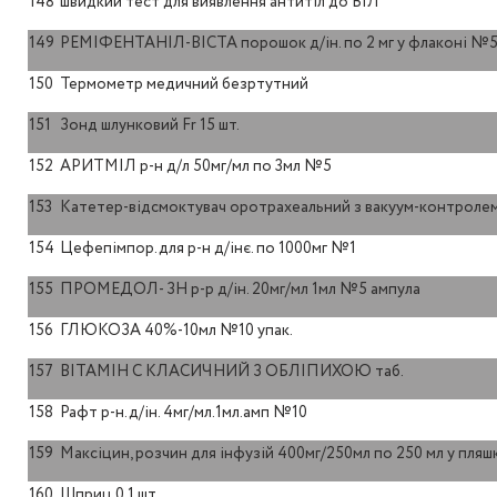
148
швидкий тест для виявлення антитіл до ВІЛ
149
РЕМІФЕНТАНІЛ-ВІСТА порошок д/ін. по 2 мг у флаконі №
150
Термометр медичний безртутний
151
Зонд шлунковий Fr 15 шт.
152
АРИТМІЛ р-н д/л 50мг/мл по 3мл №5
153
Катетер-відсмоктувач оротрахеальний з вакуум-контролем
154
Цефепімпор.для р-н д/інє. по 1000мг №1
155
ПРОМЕДОЛ- ЗН р-р д/ін. 20мг/мл 1мл №5 ампула
156
ГЛЮКОЗА 40%-10мл №10 упак.
157
ВІТАМІН С КЛАСИЧНИЙ З ОБЛІПИХОЮ таб.
158
Рафт р-н.д/ін. 4мг/мл.1мл.амп №10
159
Максіцин, розчин для інфузій 400мг/250мл по 250 мл у пляш
160
Шприц 0,1 шт.