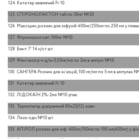
124
Катетер живлячий Fr 10
125
СПІРОНОЛАКТОН таб.по 50мг №20
126
Максіцин, розчин для інфузій 400мг/250мл по 250 мл у пляш
127
Флуконазол кап. 100мг №10
128
Бинт 7*14 н/ст шт.
129
Фентаніл р-н д/ін 0,05мг/мл по 2мг.в ампулі №10
130
САНГЕРА Розчин для ін`єкцій, 100 мг/мл по 5 мл в ампулах № 
131
Катетер живлячий Fr 10
132
ЛІДОКАЇН 2%-2мл №10 упак.
133
Термопапір діаграмний 80х23(12) зовн
134
Лезо одн.№10 шт.
135
АПІРОЛ розчин для інф. 400мг/100мл по 100 мл(400мг) у фл