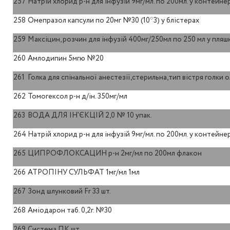
257
Натрій хлорид р-н для інфузій 9мг/мл. по 200мл. у контейн
258
Омепразол капсули по 20мг №30 (10*3) у блістерах
259
Максіцин, розчин для інфузій 400мг/250мл по 250 мл у пляш
260
Амлодипин 5мгю №20
261
Голка для спінальної анестезії,стерильна,тип вістря голки
262
Томогексол р-н д/ін. 350мг/мл
263
ВОДА ДЛЯ ІН'ЄКЦІЙ 2,0 № 10 упак.
264
Натрій хлорид р-н для інфузій 9мг/мл. по 200мл. у контейн
265
ЦИПРОФЛОКСАЦИН р-н 2мг/мл по 200мл флакон
266
АТРОПІНУ СУЛЬФАТ 1мг/мл 1мл
267
Зонд шлунковий Fr 33 шт.
268
Аміодарон таб. 0,2г. №30
269
Система ПК шт.