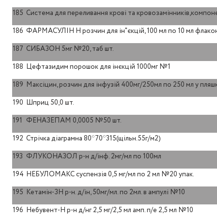
185
Система для переливання крові та кровозамінників,компонен
186
ФАРМАСУЛІН Н розчин для ін"єкцій, 100 мл по 10 мл флако
187
СИБАЗОН 5мг №20, таб шт.
188
Цефтазидим порошок для інєкцій 1000мг №1
189
Максіцин, розчин для інфузій 400мг/250мл по 250 мл у пляш
190
Шприц 50,0 шт.
191
ФЕНАЗЕПАМ 0,0005 №50 шт.
192
Стрічка діаграмна 80*70*315(щільн.55г/м2)
193
ФЛУКОНАЗОЛ р-н д/інф. 2мг/мл по 100мл
194
НЕБУЛОМАКС суспензія 0,5 мг/мл по 2 мл №20 упак.
195
Кетамін-ЗН р-н. д/ін, 50мг/мл. по 2мл. в ампулі №10
196
Небувент-Н р-н д/нг 2,5 мг/2,5 мл амп. п/е 2,5 мл №10