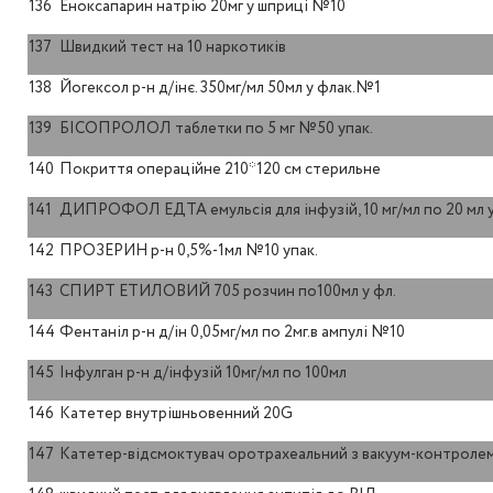
136
Еноксапарин натрію 20мг у шприці №10
137
Швидкий тест на 10 наркотиків
138
Йогексол р-н д/інє. 350мг/мл 50мл у флак.№1
139
БІСОПРОЛОЛ таблетки по 5 мг №50 упак.
140
Покриття операційне 210*120 см стерильне
141
ДИПРОФОЛ ЕДТА емульсія для інфузій, 10 мг/мл по 20 мл
142
ПРОЗЕРИН р-н 0,5%-1мл №10 упак.
143
СПИРТ ЕТИЛОВИЙ 705 розчин по100мл у фл.
144
Фентаніл р-н д/ін 0,05мг/мл по 2мг.в ампулі №10
145
Інфулган р-н д/інфузій 10мг/мл по 100мл
146
Катетер внутрішньовенний 20G
147
Катетер-відсмоктувач оротрахеальний з вакуум-контролем