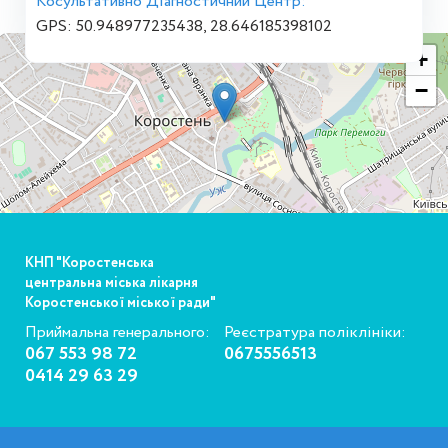
Косультативно Діагностичний Центр:
GPS: 50.948977235438, 28.646185398102
+
−
КНП "Коростенська
центральна міська лікарня
Коростенської міської ради"
Приймальна генерального:
Реєстратура поліклініки:
067 553 98 72
0675556513
0414 29 63 29