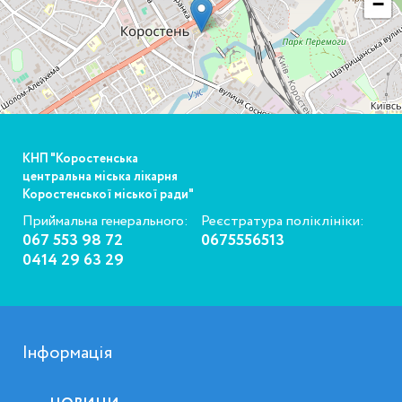
−
КНП "Коростенська
центральна міська лікарня
Коростенської міської ради"
Приймальна генерального:
Реєстратура поліклініки:
067 553 98 72
0675556513
0414 29 63 29
Інформація