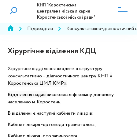
КНП "Коростенська
центральна міська лікарня
Коростенської міської ради"
Підрозділи
Консультативно-діагностичний 
Хірургічне віділення КДЦ
Хірургічне відділення
входить в структуру
консультативно – діагностичного центру КНП
«
Коростенська ЦМЛ КМР».
Відділення надає
висококваліфіковану допомогу
населенню м. Коростень.
В віділенні є наступні кабінети лікарів:
Кабінет лікаря -ортопеда травматолога,
Кабінет лікаря -отоларинголога