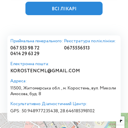
ВСІ ЛІКАРІ
Приймальна генерального:
Реєстратура поліклініки:
067 553 98 72
0675556513
0414 29 63 29
Електронна пошта:
KOROSTENCML@GMAIL.COM
Адреса:
11500, Житомирська обл., м. Коростень, вул. Миколи
Амосова, буд. 8
Косультативно Діагностичний Центр:
GPS: 50.948977235438, 28.646185398102
+