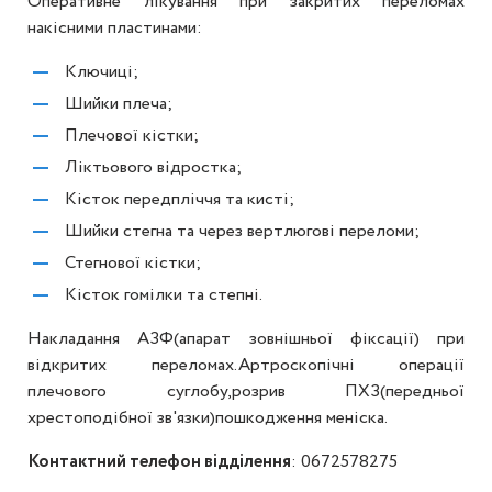
Оперативне лікування при закритих переломах
накісними пластинами:
Ключиці;
Шийки плеча;
Плечової кістки;
Ліктьового відростка;
Кісток передпліччя та кисті;
Шийки стегна та через вертлюгові переломи;
Стегнової кістки;
Кісток гомілки та степні.
Накладання АЗФ(апарат зовнішньої фіксації) при
відкритих переломах.Артроскопічні операції
плечового суглобу,розрив ПХЗ(передньої
хрестоподібної зв'язки)пошкодження меніска.
Контактний телефон відділення
: 0672578275