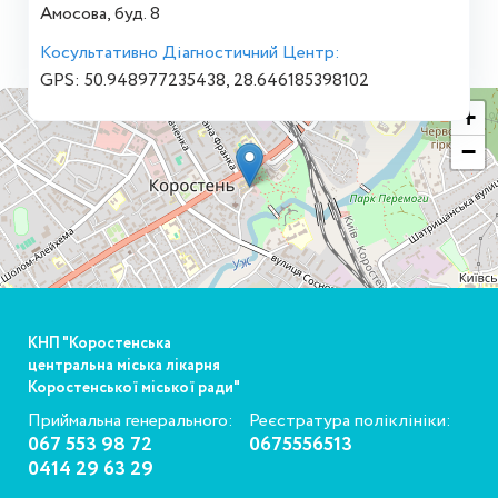
Амосова, буд. 8
Косультативно Діагностичний Центр:
GPS: 50.948977235438, 28.646185398102
+
−
КНП "Коростенська
центральна міська лікарня
Коростенської міської ради"
Приймальна генерального:
Реєстратура поліклініки:
067 553 98 72
0675556513
0414 29 63 29