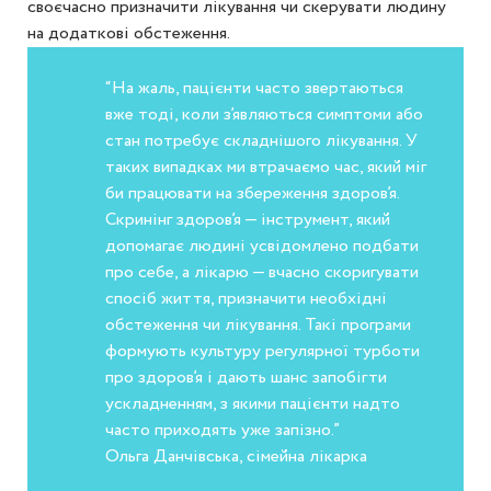
своєчасно призначити лікування чи скерувати людину
на додаткові обстеження.
“На жаль, пацієнти часто звертаються
вже тоді, коли з’являються симптоми або
стан потребує складнішого лікування. У
таких випадках ми втрачаємо час, який міг
би працювати на збереження здоров’я.
Скринінг здоров’я — інструмент, який
допомагає людині усвідомлено подбати
про себе, а лікарю — вчасно скоригувати
спосіб життя, призначити необхідні
обстеження чи лікування. Такі програми
формують культуру регулярної турботи
про здоров’я і дають шанс запобігти
ускладненням, з якими пацієнти надто
часто приходять уже запізно.”
Ольга Данчівська, сімейна лікарка