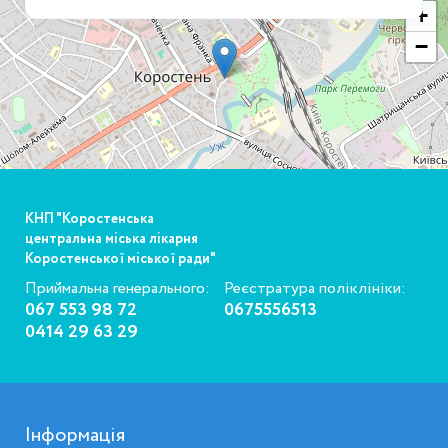
+
−
КНП "Коростенська
центральна міська лікарня
Коростенської міської ради"
Приймальна генерального:
Реєстратура поліклініки:
067 553 98 72
0675556513
0414 29 63 29
Інформація