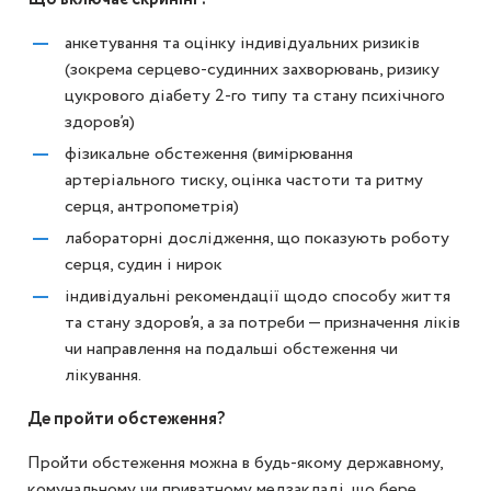
анкетування та оцінку індивідуальних ризиків
(зокрема серцево-судинних захворювань, ризику
цукрового діабету 2-го типу та стану психічного
здоров’я)
фізикальне обстеження (вимірювання
артеріального тиску, оцінка частоти та ритму
серця, антропометрія)
лабораторні дослідження, що показують роботу
серця, судин і нирок
індивідуальні рекомендації щодо способу життя
та стану здоров’я, а за потреби — призначення ліків
чи направлення на подальші обстеження чи
лікування.
Де пройти обстеження?
Пройти обстеження можна в будь-якому державному,
комунальному чи приватному медзакладі, що бере