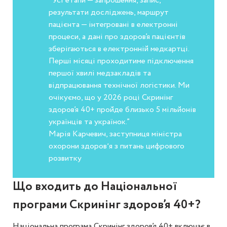
“Усі етапи — запрошення, запис,
результати досліджень, маршрут
пацієнта — інтегровані в електронні
процеси, а дані про здоров’я пацієнтів
зберігаються в електронній медкартці.
Перші місяці проходитиме підключення
першої хвилі медзакладів та
відпрацювання технічної логістики. Ми
очікуємо, що у 2026 році Скринінг
здоров’я 40+ пройде близько 5 мільйонів
українців та українок.”
Марія Карчевич, заступниця міністра
охорони здоровʼя з питань цифрового
розвитку
Що входить до Національної
програми Скринінг здоров’я 40+?
Національна програма Скринінг здоров’я 40+ включає в