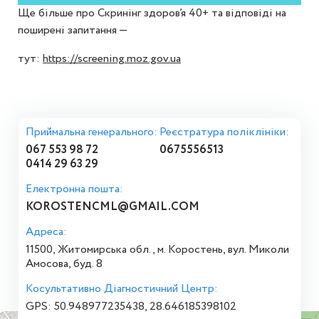
Ще більше про Скринінг здоров’я 40+ та відповіді на
поширені запитання —
тут:
https://screening.moz.gov.ua
Приймальна генерального:
Реєстратура поліклініки:
067 553 98 72
0675556513
0414 29 63 29
Електронна пошта:
KOROSTENCML@GMAIL.COM
Адреса:
11500, Житомирська обл., м. Коростень, вул. Миколи
Амосова, буд. 8
Косультативно Діагностичний Центр:
GPS: 50.948977235438, 28.646185398102