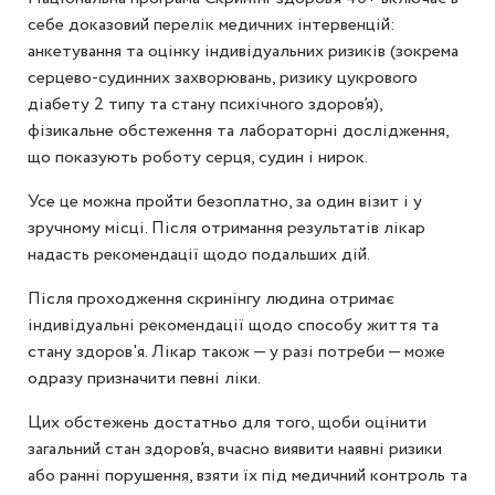
себе доказовий перелік медичних інтервенцій:
анкетування та оцінку індивідуальних ризиків (зокрема
серцево-судинних захворювань, ризику цукрового
діабету 2 типу та стану психічного здоров’я),
фізикальне обстеження та лабораторні дослідження,
що показують роботу серця, судин і нирок.
Усе це можна пройти безоплатно, за один візит і у
зручному місці. Після отримання результатів лікар
надасть рекомендації щодо подальших дій.
Після проходження скринінгу людина отримає
індивідуальні рекомендації щодо способу життя та
стану здоров'я. Лікар також — у разі потреби — може
одразу призначити певні ліки.
Цих обстежень достатньо для того, щоби оцінити
загальний стан здоров’я, вчасно виявити наявні ризики
або ранні порушення, взяти їх під медичний контроль та