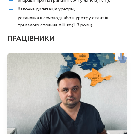
операції при нетриманні сечі у жінок(ТVT);
балонна дилятація уретри;
установка в сечоводі або в уретру стентів
тривалого стояння Allium(1-3 роки)
ПРАЦІВНИКИ