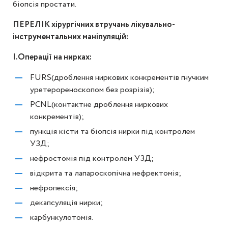
біопсія простати.
ПЕРЕЛІК хірургічних втручань лікувально-
інструментальних маніпуляцій:
І.Операції на нирках:
FURS(дроблення ниркових конкрементів гнучким
уретерореноскопом без розрізів);
PCNL(контактне дроблення ниркових
конкрементів);
пункція кісти та біопсія нирки під контролем
УЗД;
нефростомія під контролем УЗД;
відкрита та лапароскопічна нефректомія;
нефропексія;
декапсуляція нирки;
карбункулотомія.