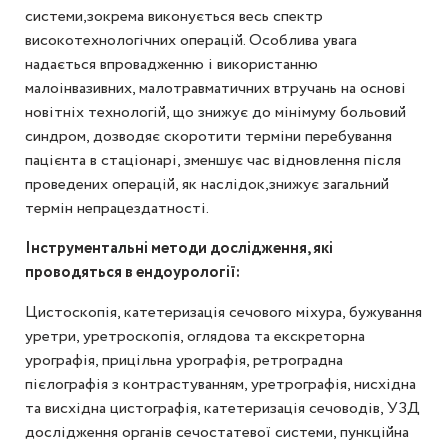
системи,зокрема виконується весь спектр
високотехнологічних операцій. Особлива увага
надається впровадженню і використанню
малоінвазивних, малотравматичних втручань на основі
новітніх технологій, що знижує до мінімуму больовий
синдром, дозводяє скоротити терміни перебування
пацієнта в стаціонарі, зменшує час відновлення після
проведених операцій, як наслідок,знижує загальний
термін непрацездатності.
Інструментальні методи дослідження, які
проводяться в ендоурології:
Цистоскопія, катетеризація сечового міхура, бужування
уретри, уретроскопія, оглядова та екскреторна
урографія, прицільна урографія, ретроградна
пієлографія з контрастуванням, уретрографія, нисхідна
та висхідна цистографія, катетеризація сечоводів, УЗД
дослідження органів сечостатевої системи, пункційна