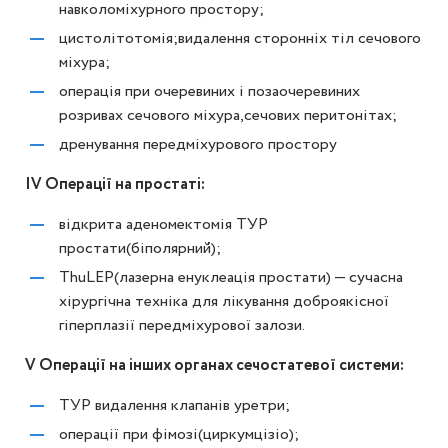
навколоміхурного простору;
цистолітотомія;видалення сторонніх тіл сечового
міхура;
операція при очеревиних і позаочеревиних
розривах сечового міхура,сечових перитонітах;
дренування передміхурового простору
IV Операції на простаті:
відкрита аденомектомія ТУР
простати(біполярний);
ThuLEP(лазерна енуклеація простати) — сучасна
хірургічна техніка для лікування доброякісної
гіперплазії передміхурової залози.
V Операції на інших органах сечостатевої системи:
ТУР видалення клапанів уретри;
операції при фімозі(циркумцізіо);