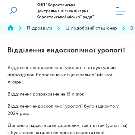
КНП "Коростенська
центральна міська лікарня
Коростенської міської ради"
Підрозділи
Цілодобовий стаціонар
Ві
Відділення ендоскопічної урології
Відділення ендоскопічної урології є структурним
підрозділом Коростенської центральної міської
лікарні.
Відділення розраховане на 15 ліжок.
Відділення ендоскопічної урології було відкрито у
2024 році.
Допомога надається як дорослим, так і дітям (ургентна)
з будь-якою паталогією органів сечостатевої