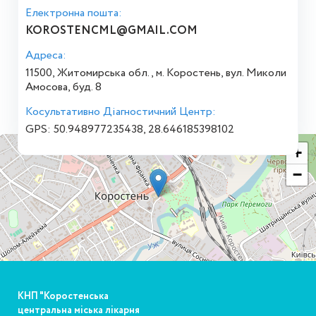
Електронна пошта:
KOROSTENCML@GMAIL.COM
Адреса:
11500, Житомирська обл., м. Коростень, вул. Миколи
Амосова, буд. 8
Косультативно Діагностичний Центр:
GPS: 50.948977235438, 28.646185398102
+
−
КНП "Коростенська
центральна міська лікарня