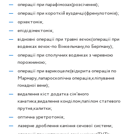
операції при парафімозах(розсічення);
операції при короткій вуздечці(френулотомія);
орхектомія;
епідідімектомія;
відновні операції при травмі яєчок(операції при
водянках яєчок-по Вінкельману,по Бергману);
операції при сполучних водянках з черевною
порожниною;
операції при варикоцелє(відкрита операція по
Мармару,лапароскопічна операція,кліпування
гонадної вени);
видалення кіст додатка сім'яного
канатика;видалення конділом,папілом статевого
прутня,калитки;
оптична уретротомія;
лазерне дроблення каміння сечової системи;