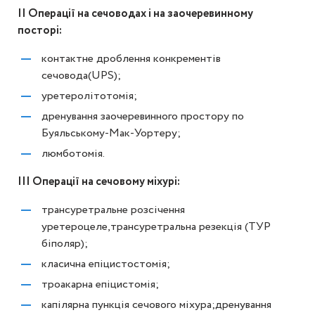
ІІ Операції на сечоводах і на заочеревинному
посторі:
контактне дроблення конкрементів
сечовода(UPS);
уретеролітотомія;
дренування заочеревинного простору по
Буяльському-Мак-Уортеру;
люмботомія.
ІІІ Операції на сечовому міхурі:
трансуретральне розсічення
уретероцеле,трансуретральна резекція (ТУР
біполяр);
класична епіцистостомія;
троакарна епіцистомія;
капілярна пункція сечового міхура;дренування