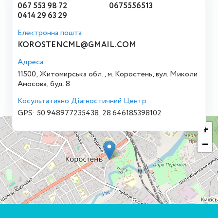
067 553 98 72
0675556513
0414 29 63 29
Електронна пошта:
KOROSTENCML@GMAIL.COM
Адреса:
11500, Житомирська обл., м. Коростень, вул. Миколи
Амосова, буд. 8
Косультативно Діагностичний Центр:
GPS: 50.948977235438, 28.646185398102
+
−