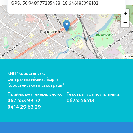
GPS: 50.948977235438, 28.646185398102
+
−
КНП "Коростенська
центральна міська лікарня
Коростенської міської ради"
Приймальна генерального:
Реєстратура поліклініки:
067 553 98 72
0675556513
0414 29 63 29