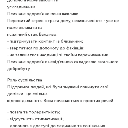
допомога може запобігти
ускладненням.
Психічне здоров’я не менш важливе
Пережитий стрес, втрата дому, невизначеність - усе це
може впливати на
психічний стан. Важливо:
- підтримувати контакт із близькими;
- звертатися по допомогу до фахівців;
- не залишатися наодинці зі своїми переживаннями.
Психічне здоров’я є невід’ємною складовою загального
добробуту.
Роль суспільства
Підтримка людей, які були змушені покинути свої
домівки - це спільна
відповідальність. Вона починається з простих речей:
- повага та толерантність;
- відсутність стигматизації;
- допомога в доступі до медичних та соціальних