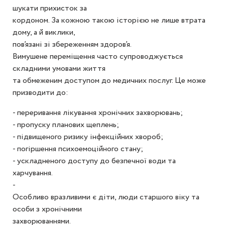
шукати прихисток за
кордоном. За кожною такою історією не лише втрата
дому, а й виклики,
пов’язані зі збереженням здоров’я.
Вимушене переміщення часто супроводжується
складними умовами життя
та обмеженим доступом до медичних послуг. Це може
призводити до:
- переривання лікування хронічних захворювань;
- пропуску планових щеплень;
- підвищеного ризику інфекційних хвороб;
- погіршення психоемоційного стану;
- ускладненого доступу до безпечної води та
харчування.
-
Особливо вразливими є діти, люди старшого віку та
особи з хронічними
захворюваннями.