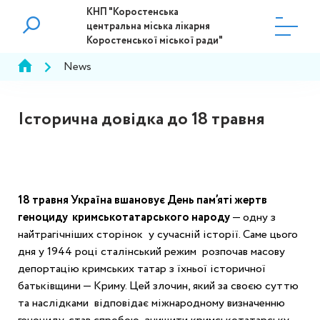
КНП "Коростенська
центральна міська лікарня
Коростенської міської ради"
News
Історична довідка до 18 травня
18 травня Україна вшановує День пам’яті жертв 
геноциду  кримськотатарського народу 
— одну з 
найтрагічніших сторінок  у сучасній історії. Саме цього 
дня у 1944 році сталінський режим  розпочав масову 
депортацію кримських татар з їхньої історичної  
батьківщини — Криму. Цей злочин, який за своєю суттю 
та наслідками  відповідає міжнародному визначенню 