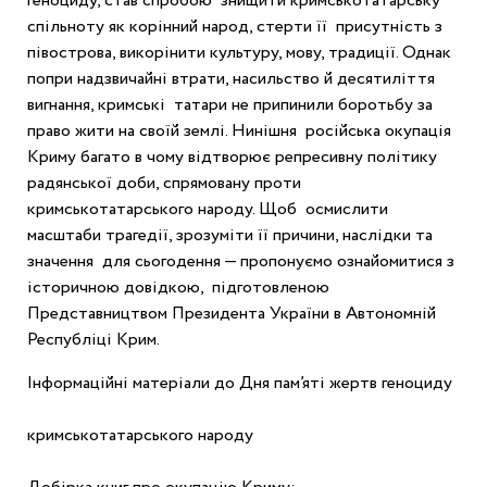
геноциду, став спробою  знищити кримськотатарську 
спільноту як корінний народ, стерти її  присутність з 
півострова, викорінити культуру, мову, традиції. Однак  
попри надзвичайні втрати, насильство й десятиліття 
вигнання, кримські  татари не припинили боротьбу за 
право жити на своїй землі. Нинішня  російська окупація 
Криму багато в чому відтворює репресивну політику  
радянської доби, спрямовану проти 
кримськотатарського народу. Щоб  осмислити 
масштаби трагедії, зрозуміти її причини, наслідки та 
значення  для сьогодення — пропонуємо ознайомитися з 
історичною довідкою,  підготовленою 
Представництвом Президента України в Автономній  
Республіці Крим.
Інформаційні матеріали до Дня пам’яті жертв геноциду
кримськотатарського народу