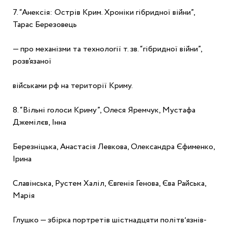
7. “Анексія: Острів Крим. Хроніки гібридної війни”, 
Тарас Березовець
— про механізми та технології т. зв. “гібридної війни”, 
розв’язаної
військами рф на території Криму.
8. “Вільні голоси Криму”, Олеся Яремчук, Мустафа 
Джемілєв, Інна
Березніцька, Анастасія Левкова, Олександра Єфименко, 
Ірина
Славінська, Рустем Халіл, Євгенія Генова, Єва Райська, 
Марія
Глушко — збірка портретів шістнадцяти політвʼязнів-