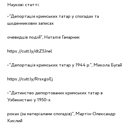
Наукові статті:
• “Депортація кримських татар у спогадах та 
щоденникових записах
очевидців подій”, Наталія Гамарник
https://cutt.ly/dtZ5Jnel
• “Депортація кримських татар у 1944 р.”, Микола Бугай
https://cutt.ly/RrsxgoEj
• “Дитинство депортованих кримських татар в 
Узбекистані у 1950-х
роках (за матеріалами спогадів)”, Мартін-Олександр 
Кислий