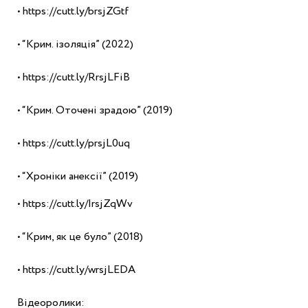
• https://cutt.ly/brsjZGtf
• “Крим. ізоляція” (2022)
• https://cutt.ly/RrsjLFiB
• “Крим. Оточені зрадою” (2019)
• https://cutt.ly/prsjL0uq
• “Хроніки анексії” (2019)
• https://cutt.ly/IrsjZqWv
• “Крим, як це було” (2018)
• https://cutt.ly/wrsjLEDA
Відеоролики: