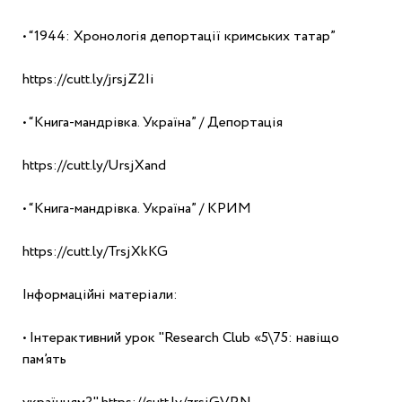
• “1944: Хронологія депортації кримських татар”
https://cutt.ly/jrsjZ2Ii
• “Книга-мандрівка. Україна” / Депортація
https://cutt.ly/UrsjXand
• “Книга-мандрівка. Україна” / КРИМ
https://cutt.ly/TrsjXkKG
Інформаційні матеріали:
• Інтерактивний урок "Research Club «5\75: навіщо 
пам’ять