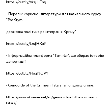
https://cutt.ly/VrsjHTmj
• Перелік корисної літератури для навчального курсу 
“ProKrym:
державна політика реінтеграція Криму”
https://cutt.ly/LrsjHXxP
• Інформаційна платформа “Tamırlar”, що збирає історію 
депортації
https://cutt.ly/HrsjNOPY
• Genocide of the Crimean Tatars: an ongoing crime:
https://www.ukrainer.net/en/genocide-of-the-crimean-
tatars/