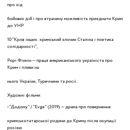
про хід
бойових дій і про втрачену можливість приєднати Крим 
до УНР.
10.“Кров інших: кримський злочин Сталіна і поетика 
солідарності”,
Рорі Фіннін — праця американського україніста про 
Крим і пливи на
нього України, Туреччини та росії.
Художні фільми:
• “Додому” / "Evge" (2019) — драма про повернення
кримськотатарської родини до Криму після окупації 
росією