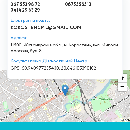
067 553 98 72
0675556513
0414 29 63 29
Електронна пошта:
KOROSTENCML@GMAIL.COM
Адреса:
11500, Житомирська обл., м. Коростень, вул. Миколи
Амосова, буд. 8
Косультативно Діагностичний Центр:
GPS: 50.948977235438, 28.646185398102
+
−