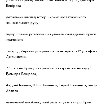
(1941-1991 роки): нарис політичної історії”, Гульнара 
Бекірова —
детальний виклад історії кримськотатарського 
національного руху,
підкріплений розлогим цитуванням самвидавчої преси 
кримських
татар, добіркою документів та інтерв'ю з Мустафою 
Джемілєвим.
7. “Історія Криму та кримськотатарського народу”, 
Гульнара Бекірова,
Андрій Іванець, Юлія Тищенко, Сергій Громенко, Бекір 
Аблаєв —
навчальний посібник, який розвінчує міти про Крим.