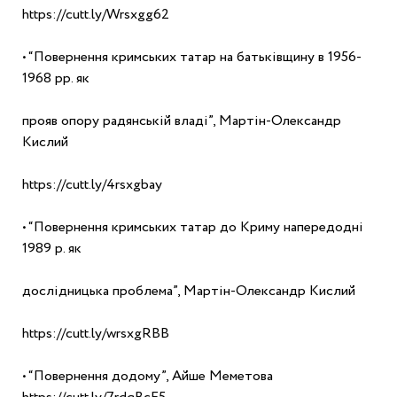
https://cutt.ly/Wrsxgg62
• “Повернення кримських татар на батьківщину в 1956-
1968 рр. як
прояв опору радянській владі”, Мартін-Олександр 
Кислий
https://cutt.ly/4rsxgbay
• “Повернення кримських татар до Криму напередодні 
1989 р. як
дослідницька проблема”, Мартін-Олександр Кислий
https://cutt.ly/wrsxgRBB
• “Повернення додому”, Айше Меметова 