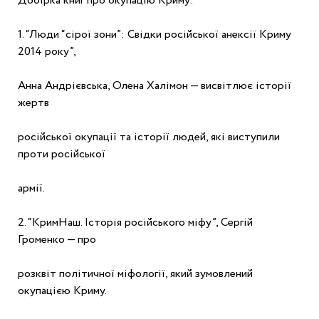
Добірка книг про окупацію Криму:
1. “Люди “сірої зони”: Свідки російської анексії Криму 
2014 року”,
Анна Андрієвська, Олена Халімон — висвітлює історії 
жертв
російської окупації та історії людей, які виступили 
проти російської
армії.
2. “КримНаш. Історія російського міфу”, Сергій 
Громенко — про
розквіт політичної міфології, який зумовлений 
окупацією Криму.