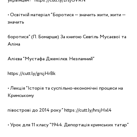
українцям?" https://cutt.ly/zrsjGVRN
• Освітній матеріал “Боротися — значить жити, жити — 
значить
боротися” (П. Бомарше) За книгою Севгіль Мусаєвої та 
Аліма
Алієва “Мустафа Джемілєв. Незламний”
https://cutt.ly/grsjHrBk
• Лекція “Історія та суспільно-економічні процеси на 
Кримському
півострові до 2014 року” https://cutt.ly/hrsjHxl4
• Урок для 11 класу “1944. Депортація кримських татар”