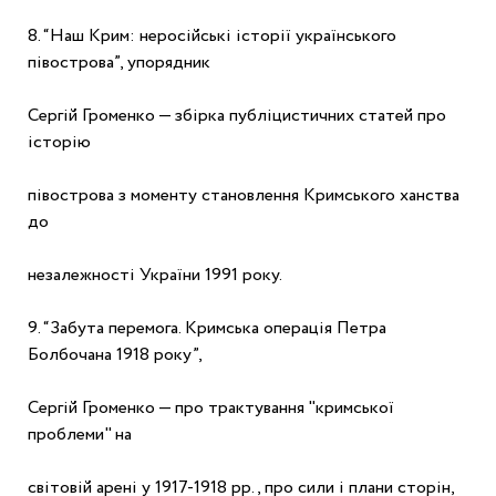
8. “Наш Крим: неросійські історії українського 
півострова”, упорядник
Сергій Громенко — збірка публіцистичних статей про 
історію
півострова з моменту становлення Кримського ханства 
до
незалежності України 1991 року.
9. “Забута перемога. Кримська операція Петра 
Болбочана 1918 року”,
Сергій Громенко — про трактування "кримської 
проблеми" на
світовій арені у 1917-1918 рр., про сили і плани сторін, 