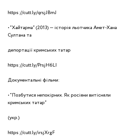
https://cutt.ly/qrsjJBmJ
• “Хайтарма” (2013) — історія льотчика Амет-Хана 
Султана та
депортації кримських татар
https://cutt.ly/PrsjH6LI
Документальні фільми:
• “Позбутися непокірних. Як росіяни витісняли 
кримських татар”
(укр.)
https://cutt.ly/irsjXrgF