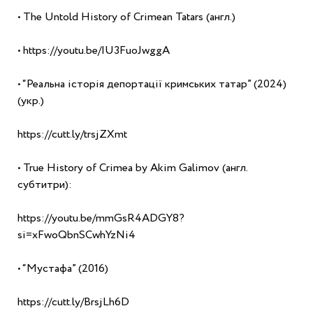
• The Untold History of Crimean Tatars (англ.)
• https://youtu.be/IU3FuoJwggA
• “Реальна історія депортації кримських татар” (2024) 
(укр.)
https://cutt.ly/trsjZXmt
• True History of Crimea by Akim Galimov (англ. 
субтитри):
https://youtu.be/mmGsR4ADGY8?
si=xFwoQbnSCwhYzNi4
• “Мустафа” (2016)
https://cutt.ly/BrsjLh6D