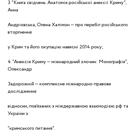
3. “Книга свідчень. Анатомія російської анексії Криму”, 
Анна
Андрієвська, Олена Халімон — про перебіг російського 
вторгнення
у Крим та його окупацію навесні 2014 року;
4. “Анексія Криму — міжнародний злочин: Монографія”, 
Олександр
Задорожній — комплексне міжнародно-правове 
дослідження
відносин, пов’язаних з міждержавною взаємодією рф та 
України з
“кримського питання”.