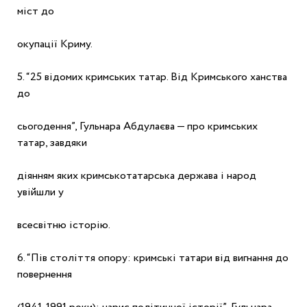
міст до
окупації Криму.
5. “25 відомих кримських татар. Від Кримського ханства 
до
сьогодення”, Гульнара Абдулаєва — про кримських 
татар, завдяки
діянням яких кримськотатарська держава і народ 
увійшли у
всесвітню історію.
6. “Пів століття опору: кримські татари від вигнання до 
повернення