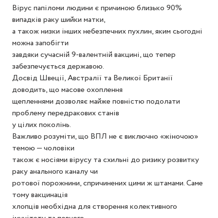
Вірус папіломи людини є причиною близько 90%
випадків раку шийки матки,
а також низки інших небезпечних пухлин, яким сьогодні
можна запобігти
завдяки сучасній 9-валентній вакцині, що тепер
забезпечується державою.
Досвід Швеції, Австралії та Великої Британії
доводить, що масове охоплення
щепленнями дозволяє майже повністю подолати
проблему передракових станів
у цілих поколінь.
Важливо розуміти, що ВПЛ не є виключно «жіночою»
темою — чоловіки
також є носіями вірусу та схильні до ризику розвитку
раку анального каналу чи
ротової порожнини, спричинених цими ж штамами. Саме
тому вакцинація
хлопців необхідна для створення колективного