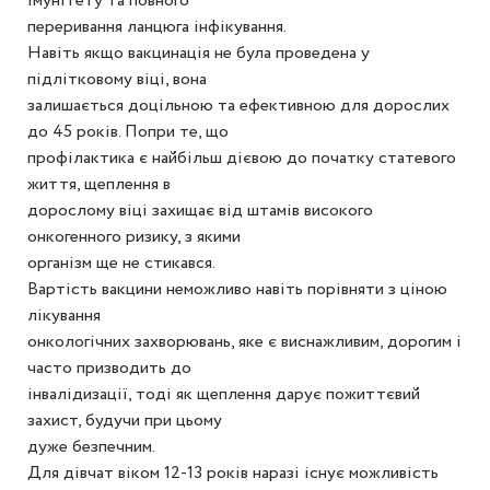
імунітету та повного
переривання ланцюга інфікування.
Навіть якщо вакцинація не була проведена у
підлітковому віці, вона
залишається доцільною та ефективною для дорослих
до 45 років. Попри те, що
профілактика є найбільш дієвою до початку статевого
життя, щеплення в
дорослому віці захищає від штамів високого
онкогенного ризику, з якими
організм ще не стикався.
Вартість вакцини неможливо навіть порівняти з ціною
лікування
онкологічних захворювань, яке є виснажливим, дорогим і
часто призводить до
інвалідизації, тоді як щеплення дарує пожиттєвий
захист, будучи при цьому
дуже безпечним.
Для дівчат віком 12-13 років наразі існує можливість