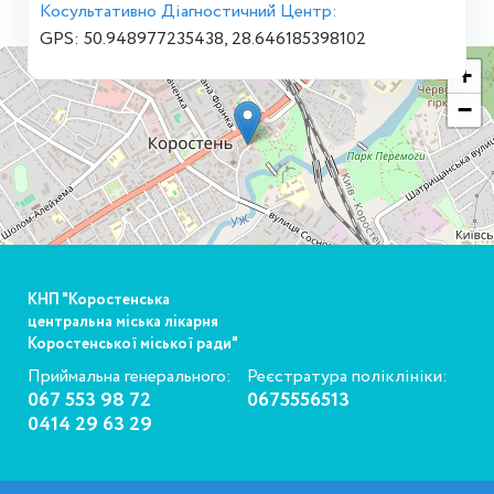
Косультативно Діагностичний Центр:
GPS: 50.948977235438, 28.646185398102
+
−
КНП "Коростенська
центральна міська лікарня
Коростенської міської ради"
Приймальна генерального:
Реєстратура поліклініки:
067 553 98 72
0675556513
0414 29 63 29