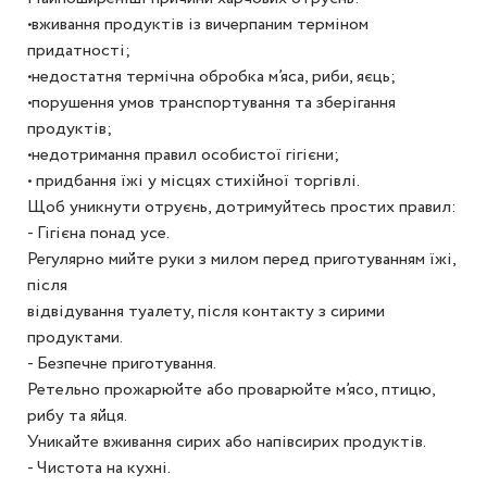
•вживання продуктів із вичерпаним терміном
придатності;
•недостатня термічна обробка м’яса, риби, яєць;
•порушення умов транспортування та зберігання
продуктів;
•недотримання правил особистої гігієни;
• придбання їжі у місцях стихійної торгівлі.
Щоб уникнути отруєнь, дотримуйтесь простих правил:
- Гігієна понад усе.
Регулярно мийте руки з милом перед приготуванням їжі,
після
відвідування туалету, після контакту з сирими
продуктами.
- Безпечне приготування.
Ретельно прожарюйте або проварюйте м’ясо, птицю,
рибу та яйця.
Уникайте вживання сирих або напівсирих продуктів.
- Чистота на кухні.