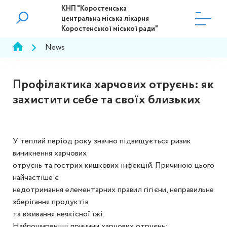
КНП "Коростенська
центральна міська лікарня
Коростенської міської ради"
News
Профілактика харчових отруєнь: як
захистити себе та своїх близьких
У теплий період року значно підвищується ризик
виникнення харчових
отруєнь та гострих кишкових інфекцій. Причиною цього
найчастіше є
недотримання елементарних правил гігієни, неправильне
зберігання продуктів
та вживання неякісної їжі.
Найпоширеніші причини харчових отруєнь: