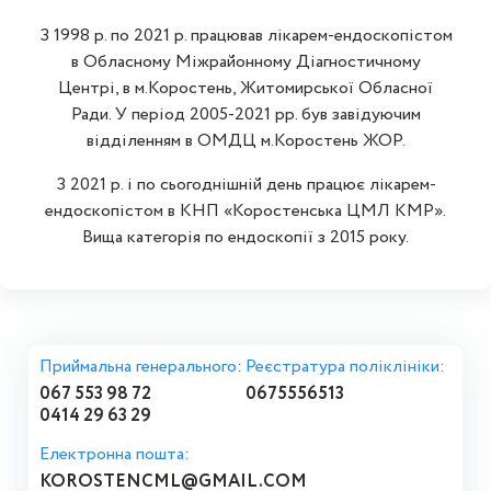
З 1998 р. по 2021 р. працював лікарем-ендоскопістом
в Обласному Міжрайонному Діагностичному
Центрі, в м.Коростень, Житомирської Обласної
Ради. У період 2005-2021 рр. був завідуючим
відділенням в ОМДЦ м.Коростень ЖОР.
З 2021 р. і по сьогоднішній день працює лікарем-
ендоскопістом в КНП «Коростенська ЦМЛ КМР».
Вища категорія по ендоскопії з 2015 року.
Приймальна генерального:
Реєстратура поліклініки:
067 553 98 72
0675556513
0414 29 63 29
Електронна пошта:
KOROSTENCML@GMAIL.COM