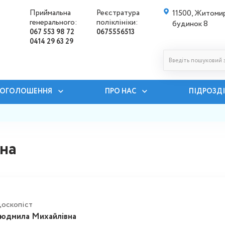
Приймальна
Реєстратура
11500, Житомир
генерального:
поліклініки:
будинок 8
067 553 98 72
0675556513
0414 29 63 29
ОГОЛОШЕННЯ
ПРО НАС
ПІДРОЗД
на
доскопіст
юдмила Михайлівна