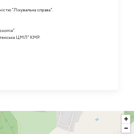
ністю “Лікувальна справа”.
скопія”.
стенська ЦМЛ” КМР.
+
−