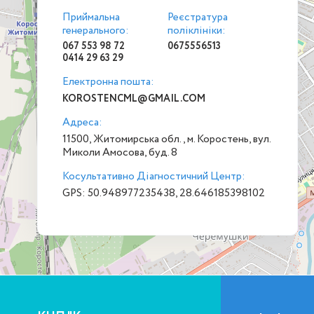
Приймальна
Реєстратура
генерального:
поліклініки:
067 553 98 72
0675556513
0414 29 63 29
Електронна пошта:
KOROSTENCML@GMAIL.COM
Адреса:
11500, Житомирська обл., м. Коростень, вул.
Миколи Амосова, буд. 8
Косультативно Діагностичний Центр:
GPS: 50.948977235438, 28.646185398102