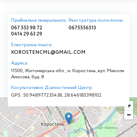
Приймальна генерального:
Реєстратура поліклініки:
067 553 98 72
0675556513
0414 29 63 29
Електронна пошта:
KOROSTENCML@GMAIL.COM
Адреса:
11500, Житомирська обл., м. Коростень, вул. Миколи
Амосова, буд. 8
Косультативно Діагностичний Центр:
GPS: 50.948977235438, 28.646185398102
+
−